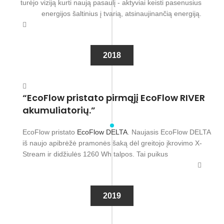
turėjo viziją kurti naują pasaulį - aktyviai keisti pasenusius
energijos šaltinius į tvarią, atsinaujinančią energiją.
2018
“EcoFlow pristato pirmąjį EcoFlow RIVER
akumuliatorių.”
EcoFlow pristato
EcoFlow DELTA
. Naujasis EcoFlow DELTA
iš naujo apibrėžė pramonės šaką dėl greitojo įkrovimo X-
Stream ir didžiulės 1260 Wh talpos. Tai puikus
2019