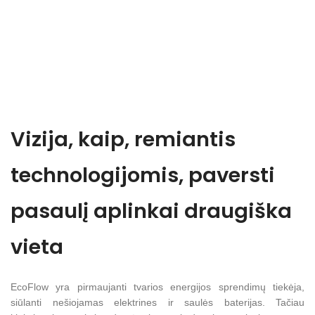
Vizija, kaip, remiantis
technologijomis, paversti
pasaulį aplinkai draugiška
vieta
EcoFlow yra pirmaujanti tvarios energijos sprendimų tiekėja,
siūlanti nešiojamas elektrines ir saulės baterijas. Tačiau