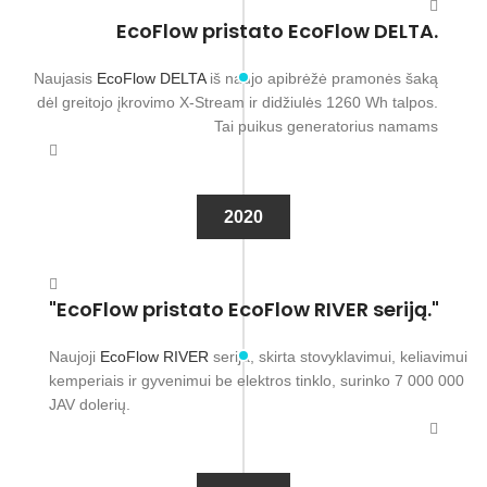
EcoFlow pristato EcoFlow DELTA.
Naujasis
EcoFlow DELTA
iš naujo apibrėžė pramonės šaką
dėl greitojo įkrovimo X-Stream ir didžiulės 1260 Wh talpos.
Tai puikus generatorius namams
2020
"EcoFlow pristato EcoFlow RIVER seriją."
Naujoji
EcoFlow RIVER
serija, skirta stovyklavimui, keliavimui
kemperiais ir gyvenimui be elektros tinklo, surinko 7 000 000
JAV dolerių.