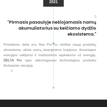
2021
"Pirmasis pasaulyje nešiojamasis namų
akumuliatorius su keičiamo dydžio
ekosistema."
Pristatėme delta eco flow Pro su visiškai nauja produktų
ekosistema, skirta namų atsarginėms kopijoms, išmaniajam
energijos valdymui ir mažesnėms sąskaitoms už energiją.
DELTA Pro
tapo sėkmingiausiu technologiniu produktu
Kickstarter istorijoje.