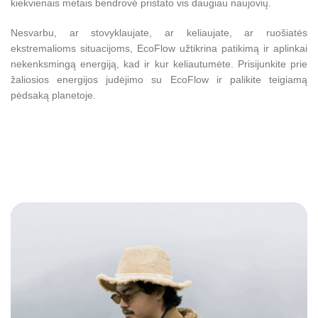
kiekvienais metais bendrovė pristato vis daugiau naujovių.
Nesvarbu, ar stovyklaujate, ar keliaujate, ar ruošiatės
ekstremalioms situacijoms, EcoFlow užtikrina patikimą ir aplinkai
nekenksmingą energiją, kad ir kur keliautumėte. Prisijunkite prie
žaliosios energijos judėjimo su EcoFlow ir palikite teigiamą
pėdsaką planetoje.