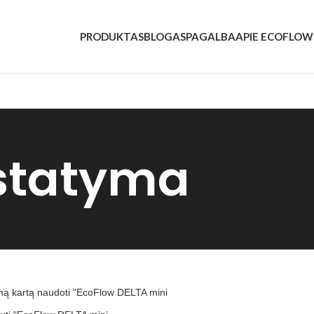
PRODUKTAS
BLOGAS
PAGALBA
APIE ECOFLOW
istatyma
mą kartą naudoti "EcoFlow DELTA mini