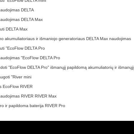
auti "EcoFlow DELTA mini
naudojimas DELTA
naudojimas DELTA Max
auti DELTA Max
o akumuliatoriaus ir išmaniojo generatoriaus DELTA Max naudojimas
auti "EcoFlow DELTA Pro
naudojimas "EcoFlow DELTA Pro
doti "EcoFlow DELTA Pro" išmanųjį papildomą akumuliatorių ir išmanųjį
augoti "River mini
os EcoFlow RIVER
naudojimas RIVER RIVER Max
o ir papildoma baterija RIVER Pro