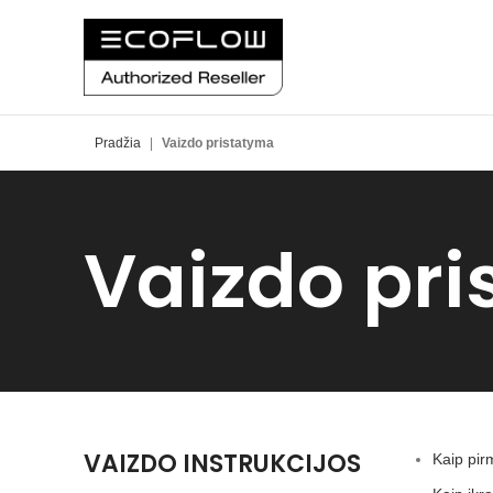
Pradžia
|
Vaizdo pristatyma
Vaizdo pr
VAIZDO INSTRUKCIJOS
Kaip pir