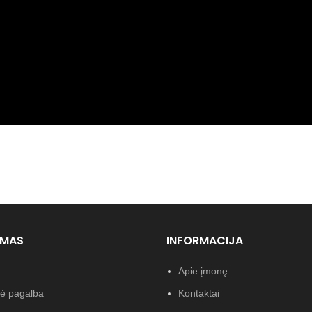
YMAS
INFORMACIJA
Apie įmonę
nė pagalba
Kontaktai