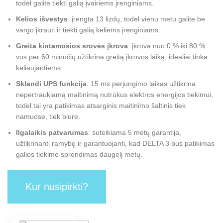
todėl galite tiekti galią įvairiems įrenginiams.
Kelios išvestys
: įrengta 13 lizdų, todėl vienu metu galite be
vargo įkrauti ir tiekti galią keliems įrenginiams.
Greita kintamosios srovės įkrova
: įkrova nuo 0 % iki 80 %
vos per 60 minučių užtikrina greitą įkrovos laiką, idealiai tinka
keliaujantiems.
Sklandi UPS funkcija
: 15 ms perjungimo laikas užtikrina
nepertraukiamą maitinimą nutrūkus elektros energijos tiekimui,
todėl tai yra patikimas atsarginis maitinimo šaltinis tiek
namuose, tiek biure.
Ilgalaikis patvarumas
: suteikiama 5 metų garantija,
užtikrinanti ramybę ir garantuojanti, kad DELTA 3 bus patikimas
galios tiekimo sprendimas daugelį metų.
Kur nusipirkti?