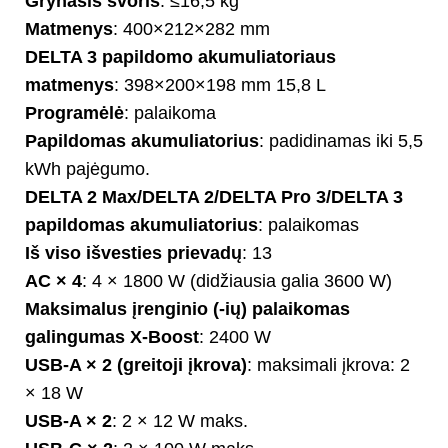
Grynasis svoris
: ≤16,5 kg
Matmenys
: 400×212×282 mm
DELTA 3 papildomo akumuliatoriaus
matmenys
: 398×200×198 mm 15,8 L
Programėlė
: palaikoma
Papildomas akumuliatorius
: padidinamas iki 5,5
kWh pajėgumo.
DELTA 2 Max/DELTA 2/DELTA Pro 3/DELTA 3
papildomas akumuliatorius
: palaikomas
Iš viso išvesties prievadų
: 13
AC × 4
: 4 × 1800 W (didžiausia galia 3600 W)
Maksimalus įrenginio (-ių) palaikomas
galingumas X-Boost
: 2400 W
USB-A × 2 (greitoji įkrova)
: maksimali įkrova: 2
× 18 W
USB-A × 2
: 2 × 12 W maks.