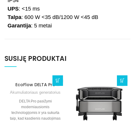
IP54
UPS
: <15 ms
Talpa
: 600 W <35 dB/1200 W <45 dB
Garantija
: 5 metai
SUSIJĘ PRODUKTAI
EcoFlow DELTA Pro
Akumuliatoriaus generatorius
DELTA Pro pasižymi
moderniausiomis
technologijomis ir yra sukurta
taip, kad kasdienis naudojimas
būtų kuo patogesnis, todėl galite
kontroliuoti savo energijos