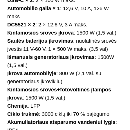
USB-C × 2
: 2 × 100 W maks.
Automobilio galia × 1
: 12,6 V, 10 A, 126 W
maks.
DC5521 × 2
: 2 × 12,6 V, 3 A maks.
Kintamosios srovės įkrova
: 1500 W (1,5 val.)
Saulės baterijos įkrovimas
: nuolatinės srovės
įvestis 11 V-60 V, 1 × 500 W maks. (3,5 val)
Išmanusis generatoriaus įkrovimas
: 1500W
(1,5 val.)
Įkrova automobilyje
: 800 W (2,1 val. su
generatoriaus įkrovikliu)
Kintamosios srovės+fotovoltinės įtampos
įkrova
: 1500 W (1,5 val.)
Chemija
: LFP
Ciklo trukmė
: 3000 ciklų iki 70 % pajėgumo
Akumuliatoriaus atsparumo vandeniui lygis
: