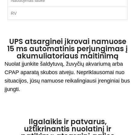
Naudojimas lauke
RV
UPS atsarginei įkrovai namuose
15 ms automatinis perjungimas į
akumuliatoriaus maitinimą
Nuolat įjunkite šaldytuvą, žuvyčių akvariumą arba
CPAP aparatą skubos atveju. Nepriklausomai nuo
situacijos, jūsų namuose reikalingiausi įrenginiai bus
įjungti.
Ilgalaikis ir patvarus,
užtikrinantis nuolatinį ir