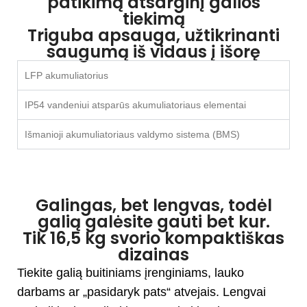
patikimą atsarginį galios
tiekimą
Triguba apsauga, užtikrinanti
saugumą iš vidaus į išorę
LFP akumuliatorius
IP54 vandeniui atsparūs akumuliatoriaus elementai
Išmanioji akumuliatoriaus valdymo sistema (BMS)
Galingas, bet lengvas, todėl
galią galėsite gauti bet kur.
Tik 16,5 kg svorio kompaktiškas
dizainas
Tiekite galią buitiniams įrenginiams, lauko
darbams ar „pasidaryk pats“ atvejais. Lengvai