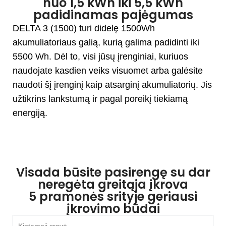
nuo 1,5 kWh iki 5,5 kWh
padidinamas pajėgumas
DELTA 3 (1500) turi didelę 1500Wh
akumuliatoriaus galią, kurią galima padidinti iki
5500 Wh. Dėl to, visi jūsų įrenginiai, kuriuos
naudojate kasdien veiks visuomet arba galėsite
naudoti šį įrenginį kaip atsarginį akumuliatorių. Jis
užtikrins lankstumą ir pagal poreikį tiekiamą
energiją.
Visada būsite pasirengę su dar
neregėta greitąja įkrova
5 pramonės srityje geriausi
įkrovimo būdai
Kintamoji srovė