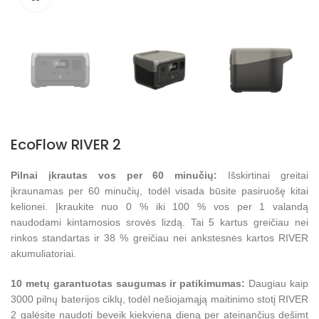
EcoFlow RIVER 2
Pilnai įkrautas vos per 60 minučių:
Išskirtinai greitai
įkraunamas per 60 minučių, todėl visada būsite pasiruošę kitai
kelionei. Įkraukite nuo 0 % iki 100 % vos per 1 valandą
naudodami kintamosios srovės lizdą. Tai 5 kartus greičiau nei
rinkos standartas ir 38 % greičiau nei ankstesnės kartos RIVER
akumuliatoriai.
10 metų garantuotas saugumas ir patikimumas:
Daugiau kaip
3000 pilnų baterijos ciklų, todėl nešiojamąją maitinimo stotį RIVER
2 galėsite naudoti beveik kiekvieną dieną per ateinančius dešimt