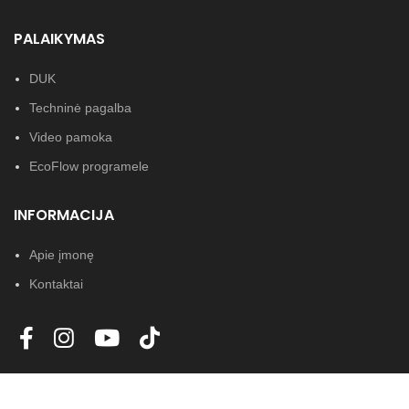
5 metų garantija
% vos per 60 minučių
užtikrina greitą įkrovos laiką,
PALAIKYMAS
idealiai tinka keliaujantiems.
Kur
Sklandi UPS funkcija
: 15 ms
DUK
nusipirkti?
perjungimo laikas užtikrina
Techninė pagalba
nepertraukiamą maitinimą
nutrūkus elektros energijos
Video pamoka
tiekimui, todėl tai yra
patikimas atsarginis
EcoFlow programele
maitinimo šaltinis tiek
namuose, tiek biure.
INFORMACIJA
Ilgalaikis patvarumas
:
suteikiama 5 metų garantija,
Apie įmonę
užtikrinanti ramybę ir
garantuojanti, kad DELTA 3
Kontaktai
bus patikimas galios tiekimo
sprendimas daugelį metų.
Kur
nusipirkti?