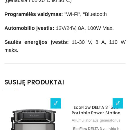
(geriausia nuo 20°C iki 30°C)
Programėlės valdymas:
"Wi-Fi", "Bluetooth
Automobilio įvestis:
12V/24V, 8A, 100W Max.
Saulės energijos įvestis:
11-30 V, 8 A, 110 W
maks.
SUSIJĘ PRODUKTAI
EcoFlow DELTA 3 1500
Portable Power Station
Akumuliatoriaus generatorius
EcoFlow DELTA 3
yra tvirta ir