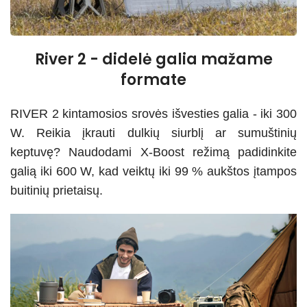
River 2 - didelė galia mažame
formate
RIVER 2 kintamosios srovės išvesties galia - iki 300
W. Reikia įkrauti dulkių siurblį ar sumuštinių
keptuvę? Naudodami X-Boost režimą padidinkite
galią iki 600 W, kad veiktų iki 99 % aukštos įtampos
buitinių prietaisų.