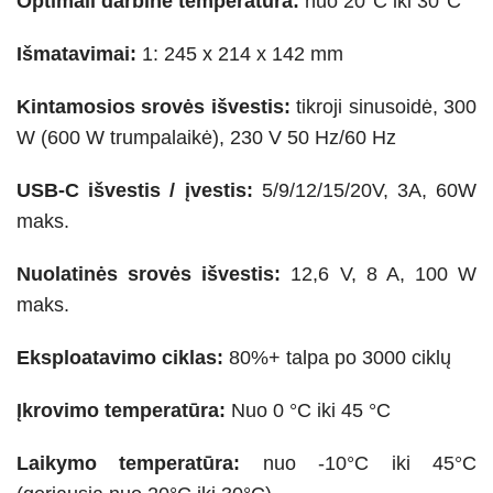
Optimali darbinė temperatūra:
nuo 20°C iki 30°C
Išmatavimai:
1: 245 x 214 x 142 mm
Kintamosios srovės išvestis:
tikroji sinusoidė, 300
W (600 W trumpalaikė), 230 V 50 Hz/60 Hz
USB-C išvestis / įvestis:
5/9/12/15/20V, 3A, 60W
maks.
Nuolatinės srovės išvestis:
12,6 V, 8 A, 100 W
maks.
Eksploatavimo ciklas:
80%+ talpa po 3000 ciklų
Įkrovimo temperatūra:
Nuo 0 °C iki 45 °C
Laikymo temperatūra:
nuo -10°C iki 45°C