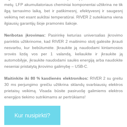
metų. LFP akumuliatoriaus cheminiai komponentai užtikrina ne tik
ilgą tarnavimo laiką, bet ir patikimesnį, efektyvesnį ir saugesnį
veikimą net esant aukštai temperatūrai. RIVER 2 suteikiama viena
ilgiausių garantijų šioje pramonės šakoje.
Neribotas įkrovimas:
Pasirinkę keturias universalias įkrovimo
parinktis užtikrinome, kad RIVER 2 maitinimo stotį galėsite įkrauti
nesvarbu, kur bebūtumėte. Įkraukite ją naudodami kintamosios
srovės lizdą vos per 1 valandą, keliaukite ir įkraukite ją
automobilyje, įkraukite naudodami saulės energiją arba naudokite
neseniai pristatytą įkrovimo galimybę – USB-C.
Maitinkite iki 80 % kasdienės elektronikos:
RIVER 2 su greitu
30 ms perjungimo greičiu užtikrina sklandų svarbiausių elektros
prietaisų veikimą. Visada būsite pasiruošę galimiems elektros
energijos tiekimo sutrikimams ar pertrūkiams!
Kur nusipirkti?