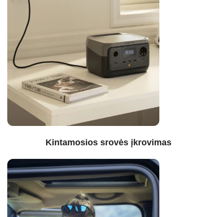
Kintamosios srovės įkrovimas